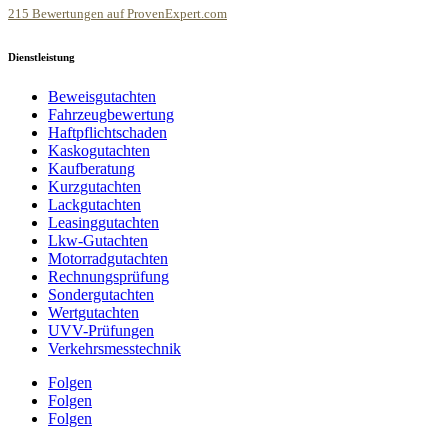
215
Bewertungen auf ProvenExpert.com
Reinert &Kollegen
Dienstleistung
Beweisgutachten
Fahrzeugbewertung
Haftpflichtschaden
Kaskogutachten
Kaufberatung
Kurzgutachten
Lackgutachten
Leasinggutachten
Lkw-Gutachten
Motorradgutachten
Rechnungsprüfung
Sondergutachten
Wertgutachten
UVV-Prüfungen
Verkehrsmesstechnik
Folgen
Folgen
Folgen