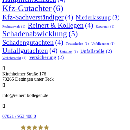
Kfz-Gutachter
(6)
Kfz-Sachverständiger
(4)
Niederlassung
(3)
Reinert & Kollegen
(4)
Rechtsanwalt
(1)
Reparatur
(1)
Schadenabwicklung
(5)
Schadengutachten
(4)
Totalschaden
(1)
Unfallgegner
(1)
Unfallgutachten
(4)
Unfallstelle
(2)
Unfallort
(1)
Versicherung
(2)
Verkehrsrecht
(1)

Kirchheimer Straße 176
73265 Dettingen unter Teck

info@reinert-kollegen.de

07021 / 953 408 0